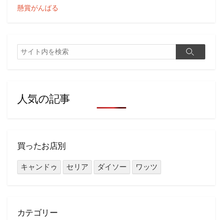
懸賞がんばる
ジ
送
り
検
検
索
索
人気の記事
買ったお店別
キャンドゥ
セリア
ダイソー
ワッツ
カテゴリー