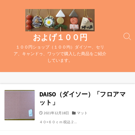
コ
ン
テ
ン
ツ
およげ１００円
検
へ
索
１００円ショップ（１００均）ダイソー、セリ
ス
切
ア、キャンドゥ、ワッツで購入した商品をご紹介
キ
り
しています。
替
ッ
え
プ
DAISO（ダイソー）「フロアマ
ット」
公
カ
2021年12月18日
マット
開
テ
４０×６０ｃｍ 税込２...
日
ゴ
リ