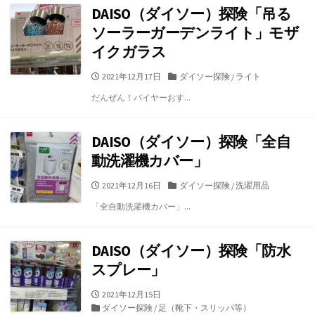
ー
DAISO（ダイソー）探険「吊る
ソーラーガーデンライト」モザ
イクガラス
公
カ
2021年12月17日
ダイソー探険
/
ライト
開
テ
だんぜん！バイヤーおす...
日
ゴ
リ
ー
DAISO（ダイソー）探険「全自
動洗濯機カバー」
公
カ
2021年12月16日
ダイソー探険
/
洗濯用品
開
テ
「全自動洗濯機カバー」...
日
ゴ
リ
ー
DAISO（ダイソー）探険「防水
スプレー」
公
2021年12月15日
開
カ
ダイソー探険
/
足（靴下・スリッパ等）