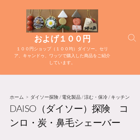
コ
ン
テ
ン
ツ
およげ１００円
検
へ
索
１００円ショップ（１００均）ダイソー、セリ
ス
切
ア、キャンドゥ、ワッツで購入した商品をご紹介
キ
り
しています。
替
ッ
え
プ
ホーム
>
ダイソー探険
/
電化製品
/
涼む・保冷
/
キッチン
DAISO（ダイソー）探険 コ
ンロ・炭・鼻毛シェーバー