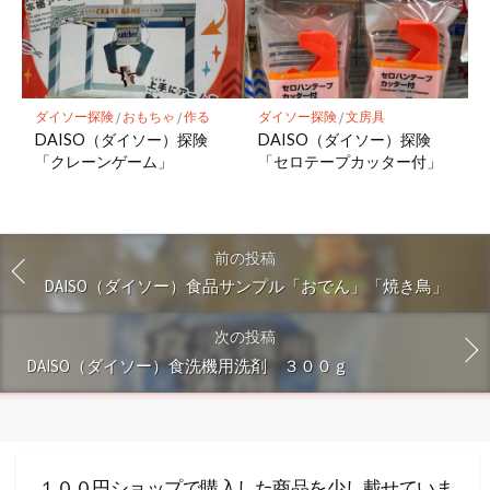
ダイソー探険
/
おもちゃ
/
作る
ダイソー探険
/
文房具
DAISO（ダイソー）探険
DAISO（ダイソー）探険
「クレーンゲーム」
「セロテープカッター付」
前の投稿
DAISO（ダイソー）食品サンプル「おでん」「焼き鳥」
次の投稿
DAISO（ダイソー）食洗機用洗剤 ３００ｇ
１００円ショップで購入した商品を少し載せていま