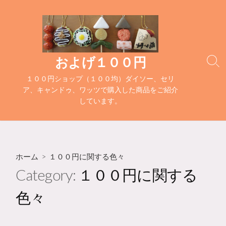
コ
ン
テ
ン
ツ
およげ１００円
検
へ
索
１００円ショップ（１００均）ダイソー、セリ
ス
切
ア、キャンドゥ、ワッツで購入した商品をご紹介
キ
り
しています。
替
ッ
え
プ
ホーム
> １００円に関する色々
Category:
１００円に関する
色々