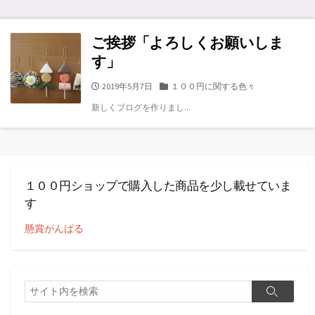
ご挨拶「よろしくお願いしま
す」
公
カ
2019年5月7日
１００円に関する色々
開
テ
新しくブログを作りまし...
日
ゴ
リ
ー
１００円ショップで購入した商品を少し載せていま
す
懸賞がんばる
検
検
索
索