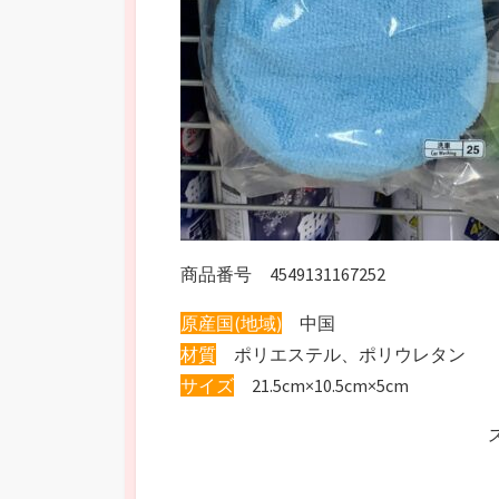
商品番号 4549131167252
原産国(地域)
中国
材質
ポリエステル、ポリウレタン
サイズ
21.5cm×10.5cm×5cm