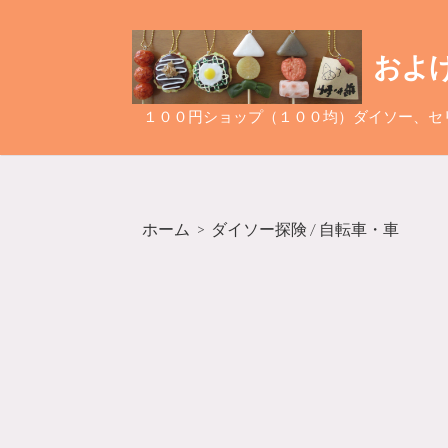
コ
ン
およ
テ
ン
ツ
１００円ショップ（１００均）ダイソー、セ
へ
ス
キ
ッ
ホーム
>
ダイソー探険
/
自転車・車
プ