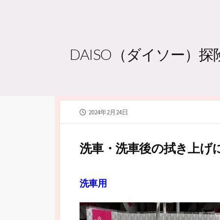
DAISO（ダイソー）
公
2024年2月24日
開
日
洗車・洗車後の拭き上げ
洗車用