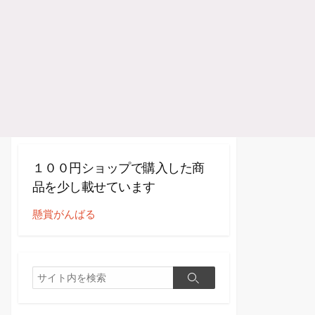
１００円ショップで購入した商
品を少し載せています
懸賞がんばる
検
検
索
索