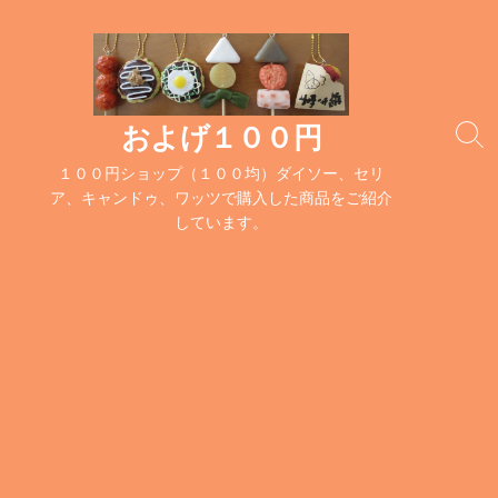
コ
ン
テ
ン
ツ
およげ１００円
検
へ
索
１００円ショップ（１００均）ダイソー、セリ
ス
切
ア、キャンドゥ、ワッツで購入した商品をご紹介
キ
り
しています。
替
ッ
え
プ