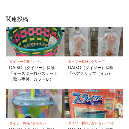
関連投稿
ダイソー探険
/
カバン
ダイソー探険
/
クリップ
DAISO（ダイソー）探険
DAISO（ダイソー）探険
「イースター竹バスケット
「ヘアクリップ（イカ）」
（取っ手付、カラーＢ）」
ダイソー探険
/
おもちゃ
ダイソー探険
/
おもちゃ
/
作る