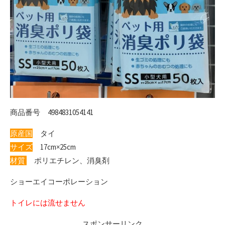
商品番号 4984831054141
原産国
タイ
サイズ
17cm×25cm
材質
ポリエチレン、消臭剤
ショーエイコーポレーション
トイレには流せません
スポンサーリンク