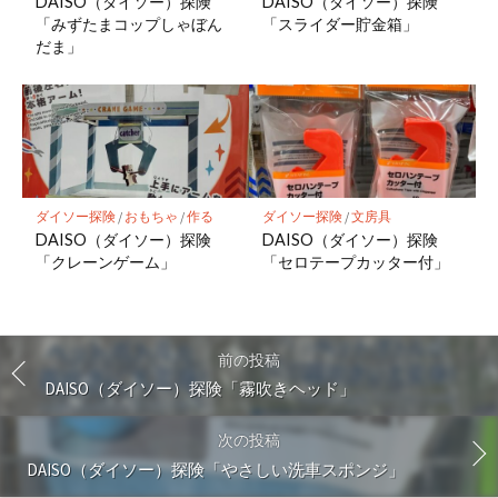
DAISO（ダイソー）探険
DAISO（ダイソー）探険
「みずたまコップしゃぼん
「スライダー貯金箱」
だま」
ダイソー探険
/
おもちゃ
/
作る
ダイソー探険
/
文房具
DAISO（ダイソー）探険
DAISO（ダイソー）探険
「クレーンゲーム」
「セロテープカッター付」
前の投稿
DAISO（ダイソー）探険「霧吹きヘッド」
次の投稿
DAISO（ダイソー）探険「やさしい洗車スポンジ」