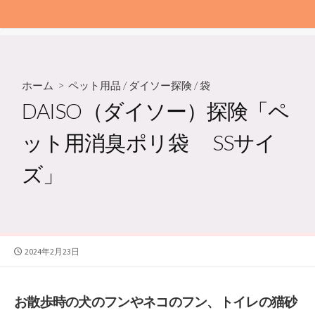
ホーム
>
ペット用品
/
ダイソー探険
/
袋
DAISO（ダイソー）探険「ペ
ット用消臭ポリ袋 SSサイ
ズ」
公
2024年2月23日
開
日
お散歩時の犬のフンやネコのフン、トイレの猫砂