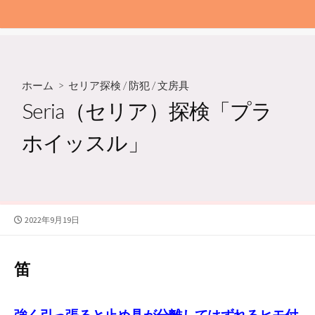
ホーム
>
セリア探検
/
防犯
/
文房具
Seria（セリア）探検「プラ
ホイッスル」
公
2022年9月19日
開
日
笛