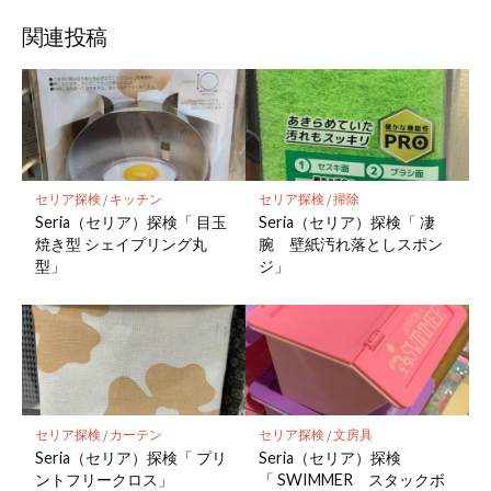
関連投稿
セリア探検
/
キッチン
セリア探検
/
掃除
Seria（セリア）探検「 目玉
Seria（セリア）探検「 凄
焼き型 シェイプリング丸
腕 壁紙汚れ落としスポン
型」
ジ」
セリア探検
/
カーテン
セリア探検
/
文房具
Seria（セリア）探検「 プリ
Seria（セリア）探検
ントフリークロス」
「 SWIMMER スタックボ