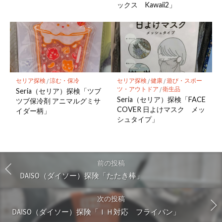
ックス Kawaii2」
セリア探検
/
涼む・保冷
セリア探検
/
健康
/
遊び・スポー
ツ・アウトドア
/
衛生品
Seria（セリア）探検「ツブ
Seria（セリア）探検「FACE
ツブ保冷剤 アニマルグミサ
COVER 日よけマスク メッ
イダー柄」
シュタイプ」
前の投稿
DAISO（ダイソー）探険「たたき棒」
次の投稿
DAISO（ダイソー）探険「ＩＨ対応 フライパン」