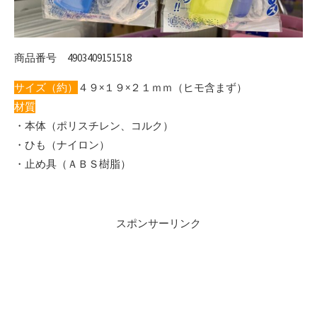
商品番号 4903409151518
サイズ（約）
４９×１９×２１ｍｍ（ヒモ含まず）
材質
・本体（ポリスチレン、コルク）
・ひも（ナイロン）
・止め具（ＡＢＳ樹脂）
スポンサーリンク