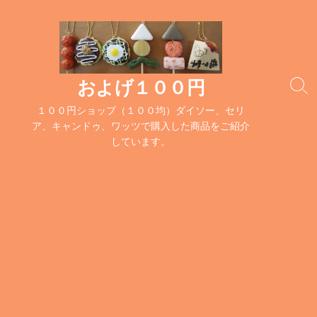
コ
ン
テ
ン
ツ
およげ１００円
検
へ
索
１００円ショップ（１００均）ダイソー、セリ
ス
切
ア、キャンドゥ、ワッツで購入した商品をご紹介
キ
り
しています。
替
ッ
え
プ