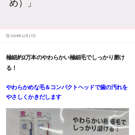
め）」
公
2024年12月17日
開
日
極細約2万本のやわらかい極細毛でしっかり磨け
る！
やわらかめな毛＆コンパクトヘッドで歯の汚れを
やさしくかきだします