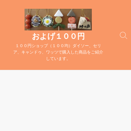
コ
ン
テ
ン
ツ
およげ１００円
検
へ
索
１００円ショップ（１００均）ダイソー、セリ
ス
切
ア、キャンドゥ、ワッツで購入した商品をご紹介
キ
り
しています。
替
ッ
え
プ