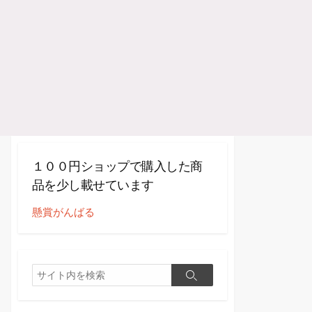
１００円ショップで購入した商
品を少し載せています
懸賞がんばる
検
検
索
索