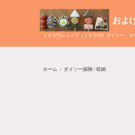
コ
ン
およ
テ
ン
ツ
１００円ショップ（１００均）ダイソー、セ
へ
ス
キ
ッ
ホーム
>
ダイソー探険
/
収納
プ