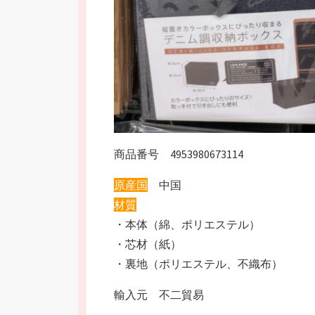
商品番号 4953980673114
原産国
中国
材質
・本体（綿、ポリエステル）
・芯材（紙）
・裏地（ポリエステル、不織布）
輸入元 不二貿易