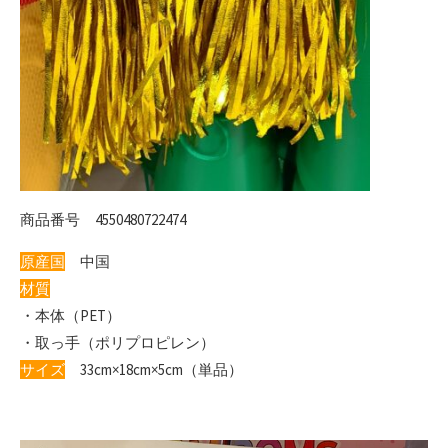
商品番号 4550480722474
原産国
中国
材質
・本体（PET）
・取っ手（ポリプロピレン）
サイズ
33cm×18cm×5cm（単品）