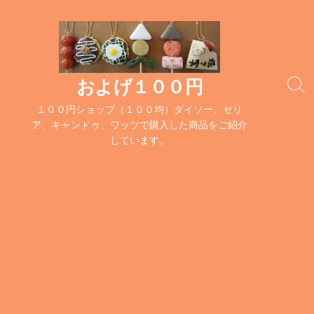
コ
ン
テ
ン
ツ
およげ１００円
検
へ
索
１００円ショップ（１００均）ダイソー、セリ
ス
切
ア、キャンドゥ、ワッツで購入した商品をご紹介
キ
り
しています。
替
ッ
え
プ