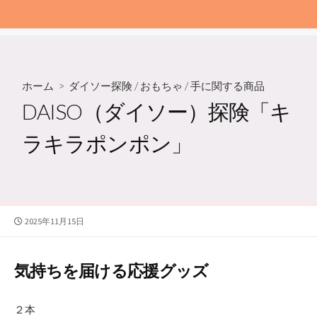
ホーム
>
ダイソー探険
/
おもちゃ
/
手に関する商品
DAISO（ダイソー）探険「キ
ラキラポンポン」
公
2025年11月15日
開
日
気持ちを届ける応援グッズ
２本