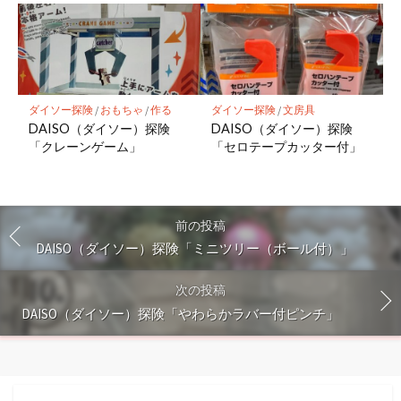
ダイソー探険
/
おもちゃ
/
作る
ダイソー探険
/
文房具
DAISO（ダイソー）探険
DAISO（ダイソー）探険
「クレーンゲーム」
「セロテープカッター付」
前の投稿
DAISO（ダイソー）探険「ミニツリー（ボール付）」
次の投稿
DAISO（ダイソー）探険「やわらかラバー付ピンチ」