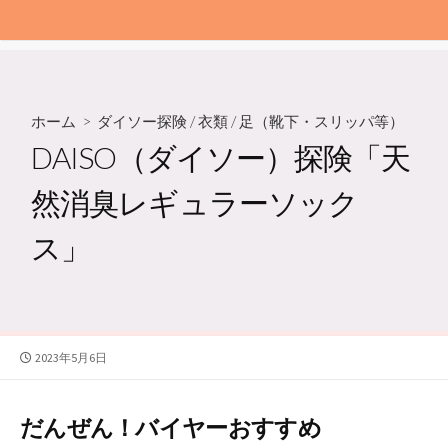
ホーム
>
ダイソー探険
/
衣類
/
足（靴下・スリッパ等）
DAISO（ダイソー）探険「天
然消臭レギュラーソック
ス」
公
2023年5月6日
開
日
だんぜん！バイヤーおすすめ