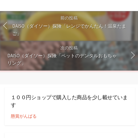
前の投稿
DAISO（ダイソー）探険「レンジでかんたん！温泉たま
ご」
次の投稿
DAISO（ダイソー）探険「ペットのデンタルおもちゃ
リング」
１００円ショップで購入した商品を少し載せていま
す
懸賞がんばる