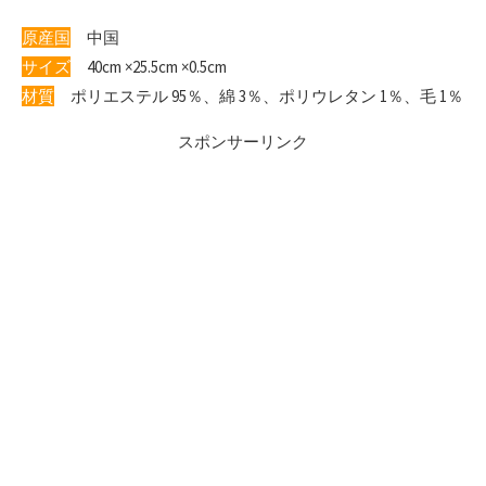
原産国
中国
サイズ
40cm ×25.5cm ×0.5cm
材質
ポリエステル 95％、綿 3％、ポリウレタン 1％、毛 1％
スポンサーリンク