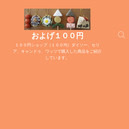
コ
ン
テ
ン
ツ
およげ１００円
検
へ
索
１００円ショップ（１００均）ダイソー、セリ
ス
切
ア、キャンドゥ、ワッツで購入した商品をご紹介
キ
り
しています。
替
ッ
え
プ