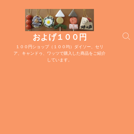
コ
ン
テ
ン
ツ
およげ１００円
検
へ
索
１００円ショップ（１００均）ダイソー、セリ
ス
切
ア、キャンドゥ、ワッツで購入した商品をご紹介
キ
り
しています。
替
ッ
え
プ