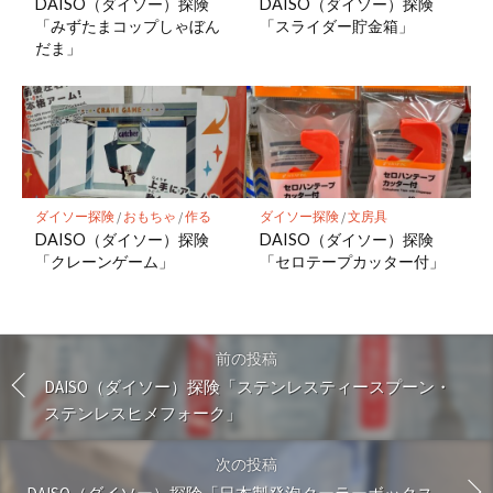
DAISO（ダイソー）探険
DAISO（ダイソー）探険
「みずたまコップしゃぼん
「スライダー貯金箱」
だま」
ダイソー探険
/
おもちゃ
/
作る
ダイソー探険
/
文房具
DAISO（ダイソー）探険
DAISO（ダイソー）探険
「クレーンゲーム」
「セロテープカッター付」
前の投稿
DAISO（ダイソー）探険「ステンレスティースプーン・
ステンレスヒメフォーク」
次の投稿