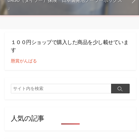
DAISO（ダイソー）探険「日本製発泡クーラーボックス
」
１００円ショップで購入した商品を少し載せていま
す
懸賞がんばる
検
検
索
索
人気の記事