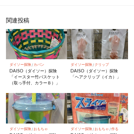
関連投稿
ダイソー探険
/
カバン
ダイソー探険
/
クリップ
DAISO（ダイソー）探険
DAISO（ダイソー）探険
「イースター竹バスケット
「ヘアクリップ（イカ）」
（取っ手付、カラーＢ）」
ダイソー探険
/
おもちゃ
ダイソー探険
/
おもちゃ
/
作る