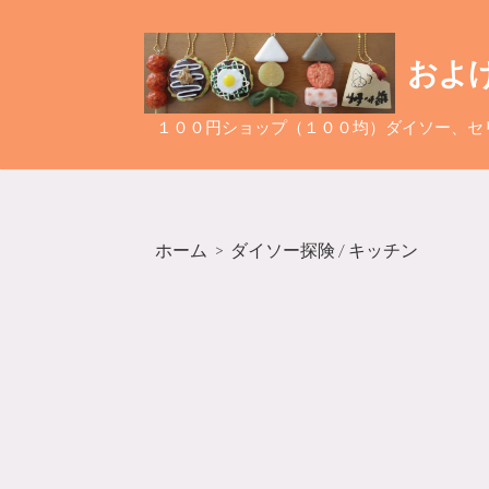
コ
ン
およ
テ
ン
ツ
１００円ショップ（１００均）ダイソー、セ
へ
ス
キ
ッ
ホーム
>
ダイソー探険
/
キッチン
プ