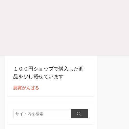
１００円ショップで購入した商
品を少し載せています
懸賞がんばる
検
検
索
索