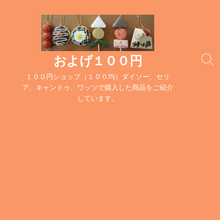
コ
ン
テ
ン
ツ
およげ１００円
検
へ
索
１００円ショップ（１００均）ダイソー、セリ
ス
切
ア、キャンドゥ、ワッツで購入した商品をご紹介
キ
り
しています。
替
ッ
え
プ