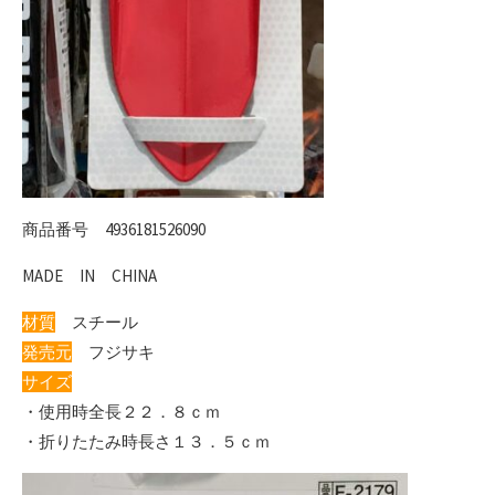
商品番号 4936181526090
MADE IN CHINA
材質
スチール
発売元
フジサキ
サイズ
・使用時全長２２．８ｃｍ
・折りたたみ時長さ１３．５ｃｍ