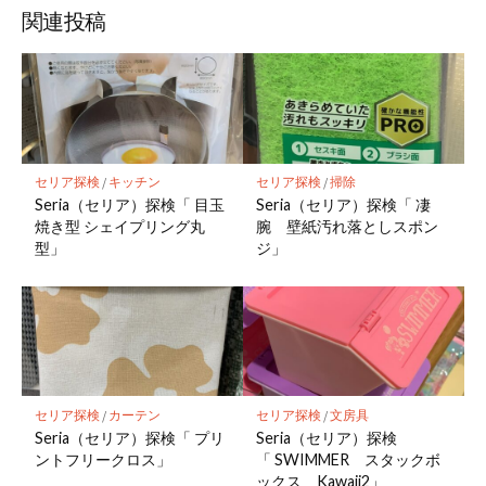
関連投稿
セリア探検
/
キッチン
セリア探検
/
掃除
Seria（セリア）探検「 目玉
Seria（セリア）探検「 凄
焼き型 シェイプリング丸
腕 壁紙汚れ落としスポン
型」
ジ」
セリア探検
/
カーテン
セリア探検
/
文房具
Seria（セリア）探検「 プリ
Seria（セリア）探検
ントフリークロス」
「 SWIMMER スタックボ
ックス Kawaii2」