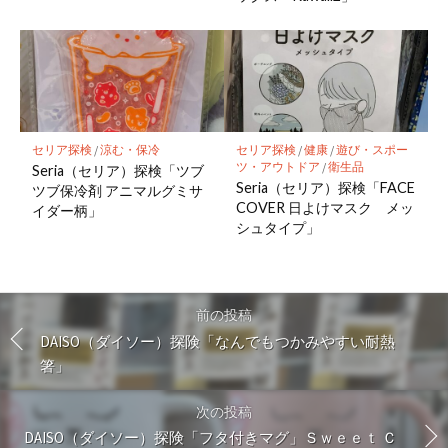
セリア探検
/
涼む・保冷
セリア探検
/
健康
/
遊び・スポー
ツ・アウトドア
/
衛生品
Seria（セリア）探検「ツブ
Seria（セリア）探検「FACE
ツブ保冷剤 アニマルグミサ
COVER 日よけマスク メッ
イダー柄」
シュタイプ」
前の投稿
DAISO（ダイソー）探険「なんでもつかみやすい耐熱
箸」
次の投稿
DAISO（ダイソー）探険「フタ付きマグ」Ｓｗｅｅｔ Ｃ