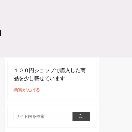
ｌ
１００円ショップで購入した商
品を少し載せています
懸賞がんばる
検
検
索
索