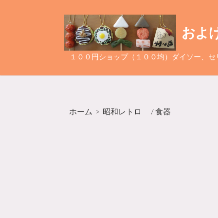
コ
ン
およ
テ
ン
ツ
１００円ショップ（１００均）ダイソー、セ
へ
ス
キ
ッ
ホーム
>
昭和レトロ
/
食器
プ