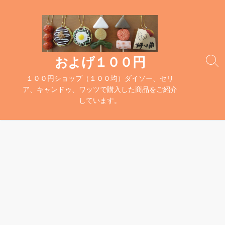
コ
ン
テ
ン
ツ
およげ１００円
検
へ
索
１００円ショップ（１００均）ダイソー、セリ
ス
切
ア、キャンドゥ、ワッツで購入した商品をご紹介
キ
り
しています。
替
ッ
え
プ