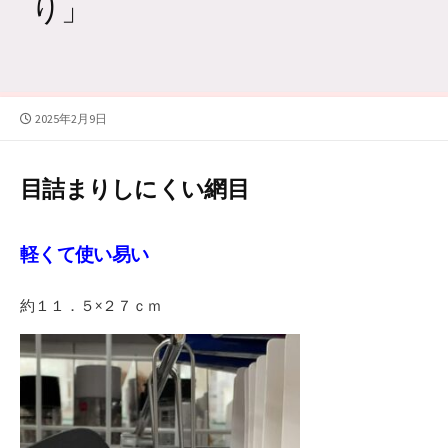
り」
公
2025年2月9日
開
日
目詰まりしにくい網目
軽くて使い易い
約１１．５×２７ｃｍ