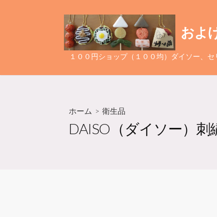
コ
ン
およ
テ
ン
ツ
１００円ショップ（１００均）ダイソー、セ
へ
ス
キ
ッ
ホーム
>
衛生品
プ
DAISO（ダイソー）