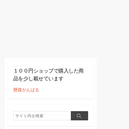
１００円ショップで購入した商
品を少し載せています
懸賞がんばる
検
検
索
索