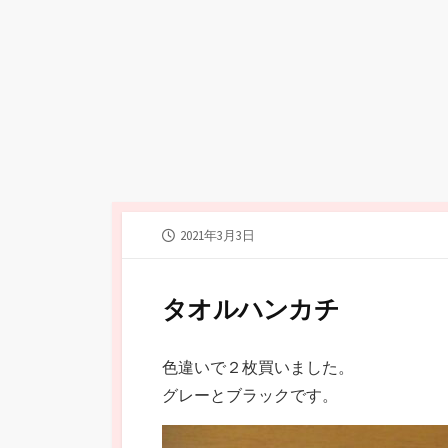
公
2021年3月3日
開
日
タオルハンカチ
色違いで２枚買いました。
グレーとブラックです。