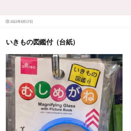
公
2022年9月17日
開
日
いきもの図鑑付（台紙）