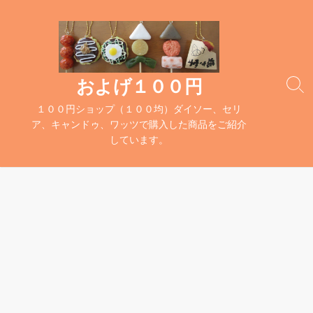
コ
ン
テ
ン
ツ
およげ１００円
検
へ
索
１００円ショップ（１００均）ダイソー、セリ
ス
切
ア、キャンドゥ、ワッツで購入した商品をご紹介
キ
り
しています。
替
ッ
え
プ