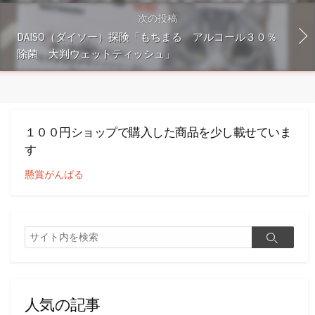
次の投稿
DAISO（ダイソー）探険「もちまる アルコール３０％
除菌 大判ウェットティッシュ」
１００円ショップで購入した商品を少し載せていま
す
懸賞がんばる
検
検
索
索
人気の記事