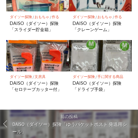
ダイソー探険
/
おもちゃ
/
作る
ダイソー探険
/
おもちゃ
/
作る
DAISO（ダイソー）探険
DAISO（ダイソー）探険
「スライダー貯金箱」
「クレーンゲーム」
ダイソー探険
/
文房具
ダイソー探険
/
手に関する商品
DAISO（ダイソー）探険
DAISO（ダイソー）探険
「セロテープカッター付」
「ドライブ手袋」
前の投稿
DAISO（ダイソー）探険「ゆうパケットポスト 発送用シ
ール」