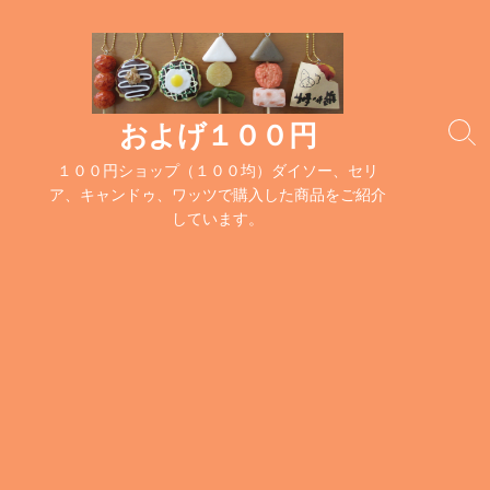
コ
ン
テ
ン
ツ
およげ１００円
検
へ
索
１００円ショップ（１００均）ダイソー、セリ
ス
切
ア、キャンドゥ、ワッツで購入した商品をご紹介
キ
り
しています。
替
ッ
え
プ