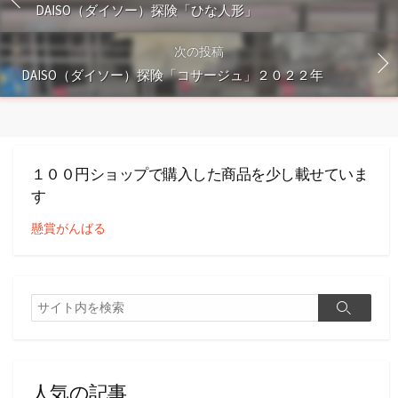
DAISO（ダイソー）探険「ひな人形」
次の投稿
DAISO（ダイソー）探険「コサージュ」２０２２年
１００円ショップで購入した商品を少し載せていま
す
懸賞がんばる
検
検
索
索
人気の記事