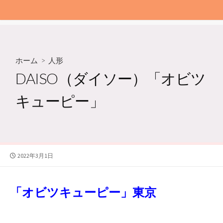
ホーム
>
人形
DAISO（ダイソー）「オビツ
キューピー」
公
2022年3月1日
開
日
「オビツキューピー」東京