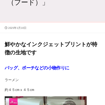
（フード）」
公
2025年1月10日
開
日
鮮やかなインクジェットプリントが特
徴の生地です
バッグ、ポーチなどの小物作りに
ラーメン
約４５cmｘ４５cm