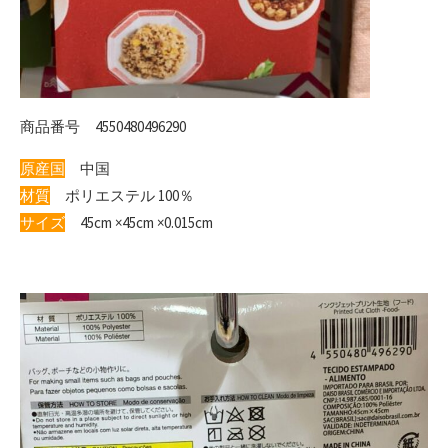
商品番号 4550480496290
原産国
中国
材質
ポリエステル 100％
サイズ
45cm ×45cm ×0.015cm