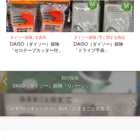
ダイソー探険
/
文房具
ダイソー探険
/
手に関する商品
DAISO（ダイソー）探険
DAISO（ダイソー）探険
「セロテープカッター付」
「ドライブ手袋」
前の投稿
DAISO（ダイソー）探険「リバーシ」
次の投稿
Can☆Do（キャンドゥ）探検「おままごと炊飯器」