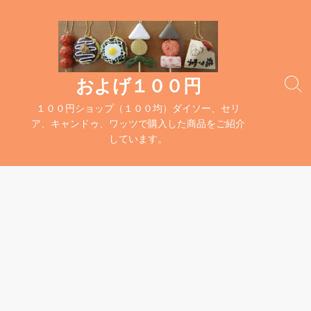
コ
ン
テ
ン
ツ
およげ１００円
検
へ
索
１００円ショップ（１００均）ダイソー、セリ
ス
切
ア、キャンドゥ、ワッツで購入した商品をご紹介
キ
り
しています。
替
ッ
え
プ