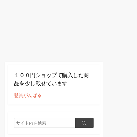
１００円ショップで購入した商
品を少し載せています
懸賞がんばる
検
検
索
索