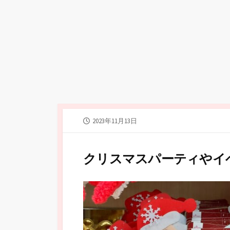
公
2023年11月13日
開
日
クリスマスパーティやイ