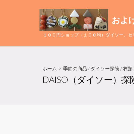
コ
ン
およ
テ
ン
ツ
１００円ショップ（１００均）ダイソー、セ
へ
ス
キ
ッ
ホーム
>
季節の商品
/
ダイソー探険
/
衣類
プ
DAISO（ダイソー）