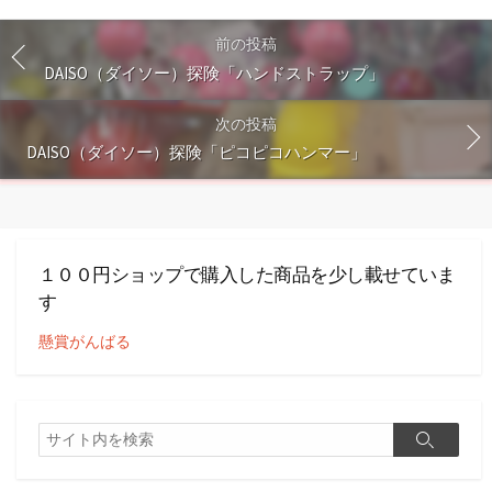
前の投稿
DAISO（ダイソー）探険「ハンドストラップ」
次の投稿
DAISO（ダイソー）探険「ピコピコハンマー」
１００円ショップで購入した商品を少し載せていま
す
懸賞がんばる
検
検
索
索