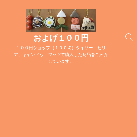
コ
ン
テ
ン
ツ
およげ１００円
検
へ
索
１００円ショップ（１００均）ダイソー、セリ
ス
切
ア、キャンドゥ、ワッツで購入した商品をご紹介
キ
り
しています。
替
ッ
え
プ