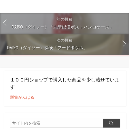
前の投稿
DAISO（ダイソー）「丸型郵便ポストハンコケース」
次の投稿
DAISO（ダイソー）探険「フードボウル」
１００円ショップで購入した商品を少し載せていま
す
懸賞がんばる
検
検
索