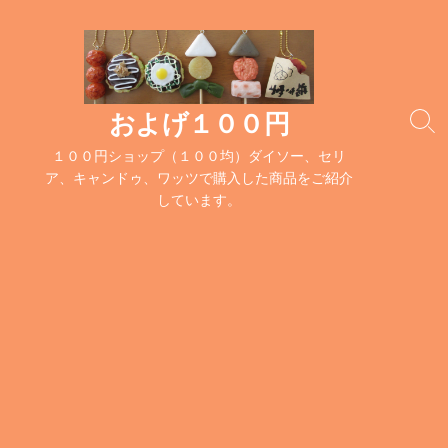
コ
ン
テ
ン
ツ
およげ１００円
検
へ
索
１００円ショップ（１００均）ダイソー、セリ
ス
切
ア、キャンドゥ、ワッツで購入した商品をご紹介
キ
り
しています。
替
ッ
え
プ