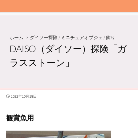
ホーム
>
ダイソー探険
/
ミニチュアオブジェ
/
飾り
DAISO（ダイソー）探険「ガ
ラスストーン」
公
2022年10月18日
開
日
観賞魚用