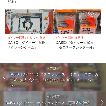
だま」
ダイソー探険
/
おもちゃ
/
作る
ダイソー探険
/
文房具
DAISO（ダイソー）探険
DAISO（ダイソー）探険
「クレーンゲーム」
「セロテープカッター付」
前の投稿
DAISO（ダイソー）「スニッカーズ ミニ 」「スニッカ
ーズ 大人ビター」「わくわくプレゼントキャンペー
ン」
次の投稿
DAISO（ダイソー）セクションケース 可動式の仕切