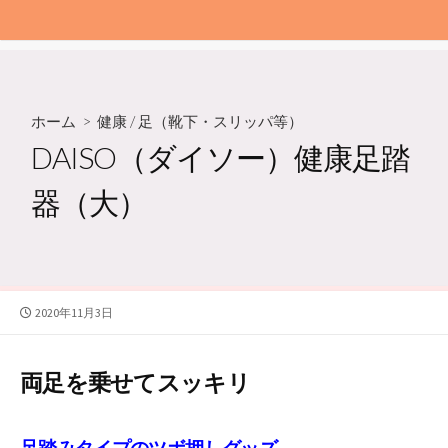
ホーム
>
健康
/
足（靴下・スリッパ等）
DAISO（ダイソー）健康足踏
器（大）
公
2020年11月3日
開
日
両足を乗せてスッキリ