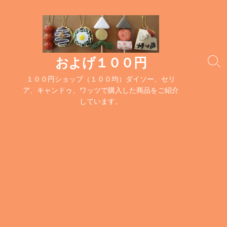
コ
ン
テ
ン
ツ
およげ１００円
検
へ
索
１００円ショップ（１００均）ダイソー、セリ
ス
切
ア、キャンドゥ、ワッツで購入した商品をご紹介
キ
り
しています。
替
ッ
え
プ