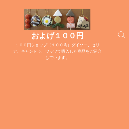
コ
ン
テ
ン
ツ
およげ１００円
検
へ
索
１００円ショップ（１００均）ダイソー、セリ
ス
切
ア、キャンドゥ、ワッツで購入した商品をご紹介
キ
り
しています。
替
ッ
え
プ