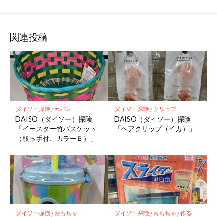
関連投稿
ダイソー探険
/
カバン
ダイソー探険
/
クリップ
DAISO（ダイソー）探険
DAISO（ダイソー）探険
「イースター竹バスケット
「ヘアクリップ（イカ）」
（取っ手付、カラーＢ）」
ダイソー探険
/
おもちゃ
ダイソー探険
/
おもちゃ
/
作る