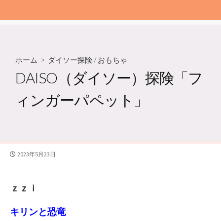
ホーム
>
ダイソー探険
/
おもちゃ
DAISO（ダイソー）探険「フ
ィンガーパペット」
公
2023年5月23日
開
日
ｚｚｉ
キリンと恐竜