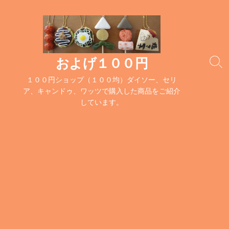
コ
ン
テ
ン
ツ
およげ１００円
検
へ
索
１００円ショップ（１００均）ダイソー、セリ
ス
切
ア、キャンドゥ、ワッツで購入した商品をご紹介
キ
り
しています。
替
ッ
え
プ