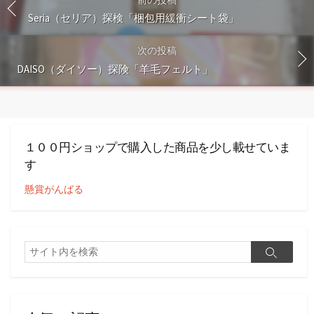
Seria（セリア）探検「梱包用緩衝シート袋」
次の投稿
DAISO（ダイソー）探険「羊毛フェルト」
１００円ショップで購入した商品を少し載せていま
す
懸賞がんばる
検
検
索
索