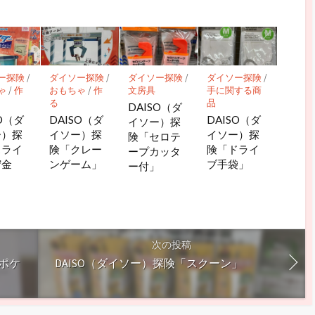
ー探険
/
ダイソー探険
/
ダイソー探険
/
ダイソー探険
/
ゃ
/
作
おもちゃ
/
作
文房具
手に関する商
る
品
DAISO（ダ
SO（ダ
DAISO（ダ
DAISO（ダ
イソー）探
ー）探
イソー）探
イソー）探
険「セロテ
スライ
険「クレー
険「ドライ
ープカッタ
貯金
ンゲーム」
ブ手袋」
ー付」
次の投稿
チポケ
DAISO（ダイソー）探険「スクーン」