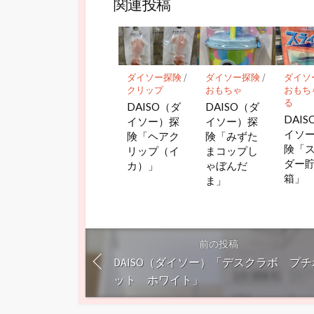
関連投稿
ダイソー探険
/
ダイソー探険
/
ダイソ
クリップ
おもちゃ
おもち
る
DAISO（ダ
DAISO（ダ
DAI
イソー）探
イソー）探
イソ
険「ヘアク
険「みずた
険「
リップ（イ
まコップし
ダー
カ）」
ゃぼんだ
箱」
ま」
前の投稿
DAISO（ダイソー）「デスクラボ プ
ット ホワイト」