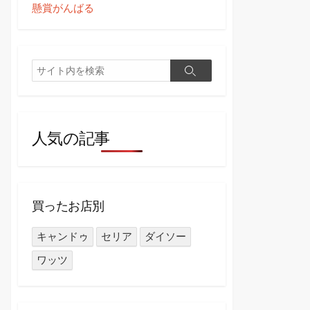
懸賞がんばる
検
検
索
索
人気の記事
買ったお店別
キャンドゥ
セリア
ダイソー
ワッツ