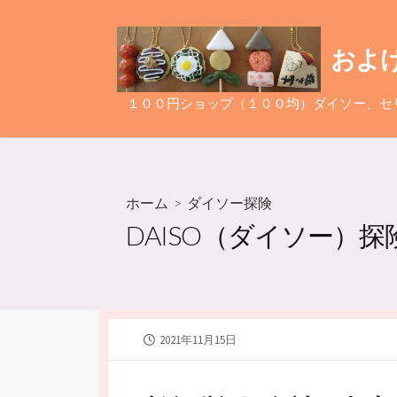
コ
ン
およ
テ
ン
ツ
１００円ショップ（１００均）ダイソー、セ
へ
ス
キ
ッ
ホーム
>
ダイソー探険
プ
DAISO（ダイソー）探
公
2021年11月15日
開
日