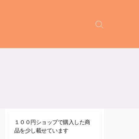
検
索
切
り
替
え
１００円ショップで購入した商
品を少し載せています