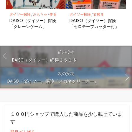
ダイソー探険
/
おもちゃ
/
作る
ダイソー探険
/
文房具
DAISO（ダイソー）探険
DAISO（ダイソー）探険
「クレーンゲーム」
「セロテープカッター付」
前の投稿
DAISO（ダイソー）綿棒３５０本
次の投稿
DAISO（ダイソー）探険「メガネクリーナー」
１００円ショップで購入した商品を少し載せていま
す