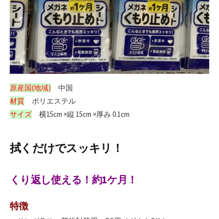
原産国(地域)
中国
材質
ポリエステル
サイズ
横15cm ×縦 15cm ×厚み 0.1cm
拭くだけでスッキリ！
くり返し使える！約1ケ月！
特徴