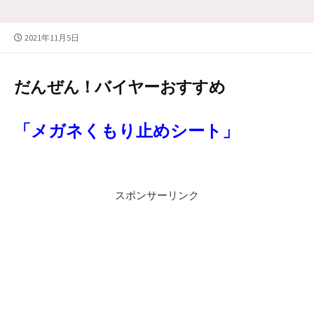
公
2021年11月5日
開
日
だんぜん！バイヤーおすすめ
「メガネくもり止めシート」
スポンサーリンク