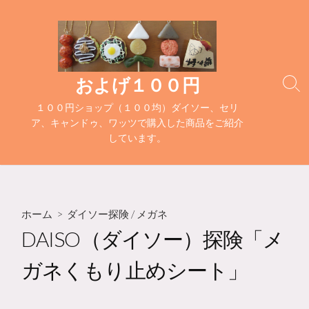
コ
ン
テ
ン
ツ
およげ１００円
検
へ
索
１００円ショップ（１００均）ダイソー、セリ
ス
切
ア、キャンドゥ、ワッツで購入した商品をご紹介
キ
り
しています。
替
ッ
え
プ
ホーム
>
ダイソー探険
/
メガネ
DAISO（ダイソー）探険「メ
ガネくもり止めシート」