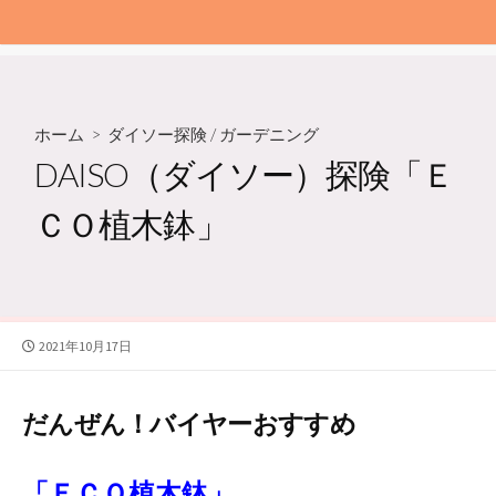
ホーム
>
ダイソー探険
/
ガーデニング
DAISO（ダイソー）探険「Ｅ
ＣＯ植木鉢」
公
2021年10月17日
開
日
だんぜん！バイヤーおすすめ
「ＥＣＯ植木鉢」