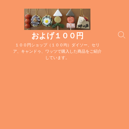
コ
ン
テ
ン
ツ
およげ１００円
検
へ
索
１００円ショップ（１００均）ダイソー、セリ
ス
切
ア、キャンドゥ、ワッツで購入した商品をご紹介
キ
り
しています。
替
ッ
え
プ