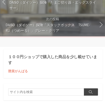
DAISO（ダイソー）探険「たまご切り器・エッグスライ
サー」
次の投稿
DAISO（ダイソー）探険「スタックボックス TSUME-
RU（つめーる）」グレー・クリア
１００円ショップで購入した商品を少し載せていま
す
懸賞がんばる
検
検
索
索