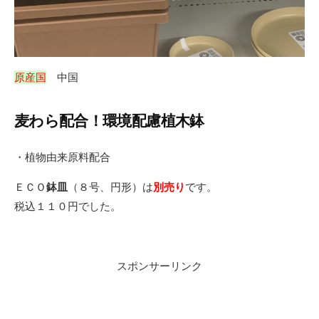
原産国
中国
麦わら配合！環境配慮植木鉢
・植物由来原料配合
ＥＣＯ
鉢皿
（８号、円形）は
別売り
です。
税込１１０円でした。
スポンサーリンク