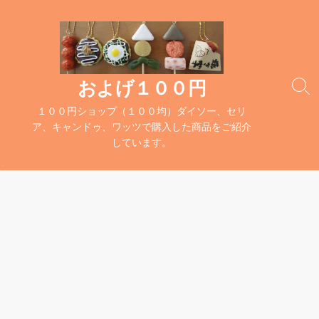
コ
ン
テ
ン
ツ
およげ１００円
検
へ
索
１００円ショップ（１００均）ダイソー、セリ
ス
切
ア、キャンドゥ、ワッツで購入した商品をご紹介
キ
り
しています。
替
ッ
え
プ