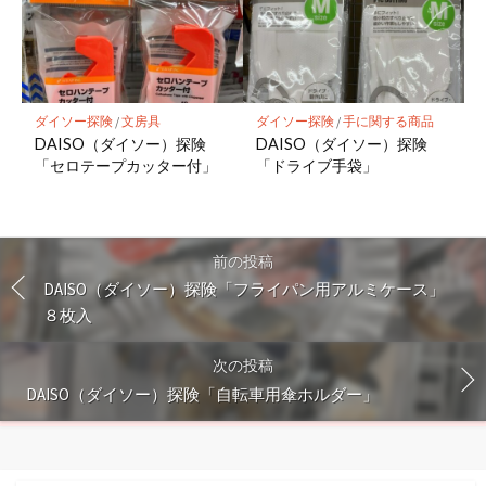
ダイソー探険
/
文房具
ダイソー探険
/
手に関する商品
DAISO（ダイソー）探険
DAISO（ダイソー）探険
「セロテープカッター付」
「ドライブ手袋」
前の投稿
DAISO（ダイソー）探険「フライパン用アルミケース」
８枚入
次の投稿
DAISO（ダイソー）探険「自転車用傘ホルダー」