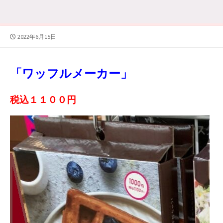
公
2022年6月15日
開
日
「ワッフルメーカー」
税込１１００
円