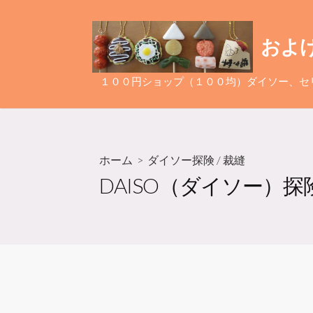
コ
ン
およ
テ
ン
ツ
１００円ショップ（１００均）ダイソー、セ
へ
ス
キ
ッ
ホーム
>
ダイソー探険
/
裁縫
プ
DAISO（ダイソー）