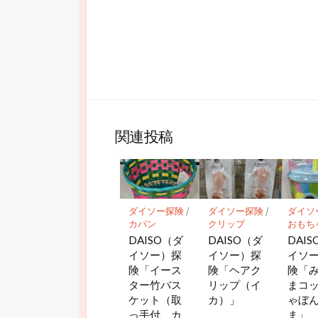
関連投稿
ダイソー探険
/
ダイソー探険
/
ダイソ
カバン
クリップ
おもち
DAISO（ダ
DAISO（ダ
DAI
イソー）探
イソー）探
イソ
険「イース
険「ヘアク
険「
ター竹バス
リップ（イ
まコ
ケット（取
カ）」
ゃぼ
っ手付、カ
ま」