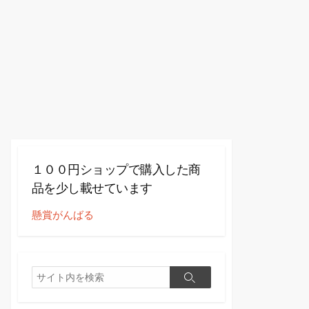
１００円ショップで購入した商
品を少し載せています
懸賞がんばる
検
検
索
索