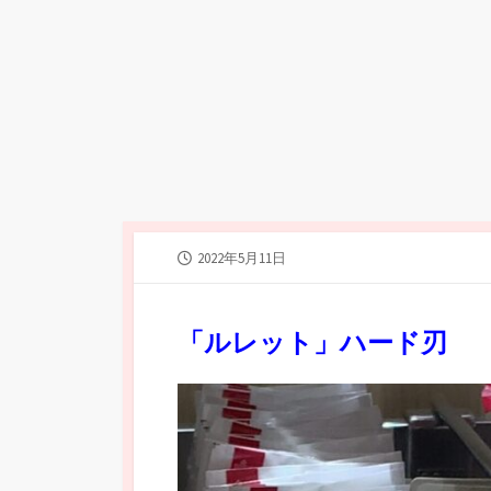
公
2022年5月11日
開
日
「ルレット」ハード刃