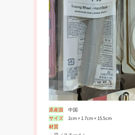
原産国
中国
サイズ
2cm × 1.7cm × 15.5cm
材質
・刃（スチール）