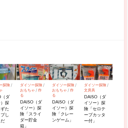
ー探険
/
ダイソー探険
/
ダイソー探険
/
ダイソー探険
/
ゃ
おもちゃ
/
作
おもちゃ
/
作
文房具
る
る
SO（ダ
DAISO（ダ
DAISO（ダ
DAISO（ダ
ー）探
イソー）探
イソー）探
イソー）探
みずた
険「セロテ
険「スライ
険「クレー
ップし
ープカッタ
ダー貯金
ンゲーム」
んだ
ー付」
箱」