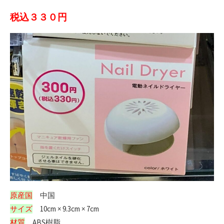
税込３３０円
原産国
中国
サイズ
10cm × 9.3cm × 7cm
材質
ABS樹脂