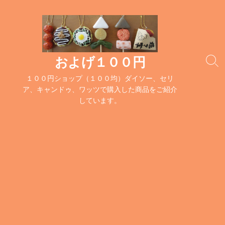
コ
ン
テ
ン
ツ
およげ１００円
検
へ
索
１００円ショップ（１００均）ダイソー、セリ
ス
切
ア、キャンドゥ、ワッツで購入した商品をご紹介
キ
り
しています。
替
ッ
え
プ