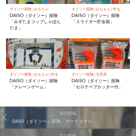
ダイソー探険
/
おもちゃ
ダイソー探険
/
おもちゃ
/
作る
DAISO（ダイソー）探険
DAISO（ダイソー）探険
「みずたまコップしゃぼん
「スライダー貯金箱」
だま」
ダイソー探険
/
おもちゃ
/
作る
ダイソー探険
/
文房具
DAISO（ダイソー）探険
DAISO（ダイソー）探険
「クレーンゲーム」
「セロテープカッター付」
前の投稿
DAISO（ダイソー）探険「ポーチタオル」
次の投稿