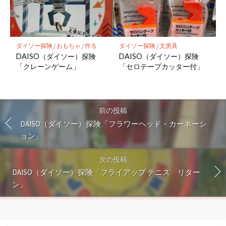
ダイソー探険
/
おもちゃ
/
作る
ダイソー探険
/
文房具
DAISO（ダイソー）探険
DAISO（ダイソー）探険
「クレーンゲーム」
「セロテープカッター付」
前の投稿
DAISO（ダイソー）探険「フラワーヘッド・カーネーシ
ョン」
次の投稿
DAISO（ダイソー）探険「フライアップ テニス リター
ン」