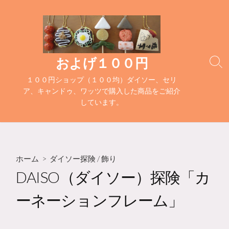
コ
ン
テ
ン
ツ
およげ１００円
検
へ
索
１００円ショップ（１００均）ダイソー、セリ
ス
切
ア、キャンドゥ、ワッツで購入した商品をご紹介
キ
り
しています。
替
ッ
え
プ
ホーム
>
ダイソー探険
/
飾り
DAISO（ダイソー）探険「カ
ーネーションフレーム」