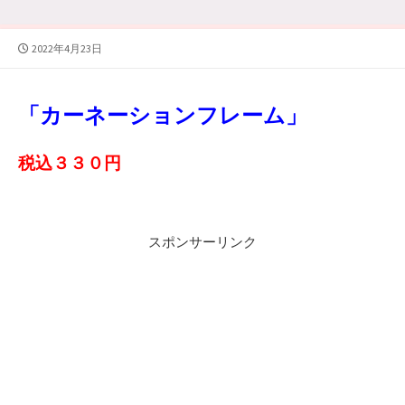
公
2022年4月23日
開
日
「カーネーションフレーム」
税込３３０
円
スポンサーリンク