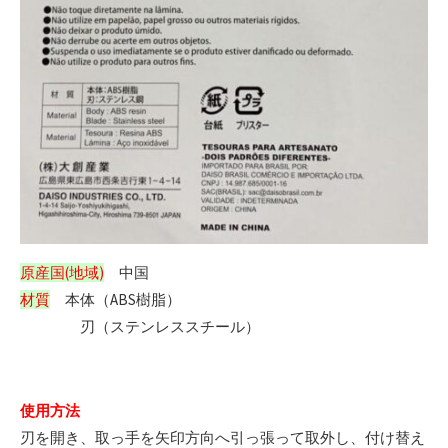
原産国(地域)
中国
材質
本体（ABS樹脂）
刃（ステンレススチール）
使用方法
刃を開き、取っ手を矢印方向へ引っ張って取外し、付け替え