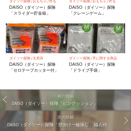
ダイソー探険
/
おもちゃ
/
作る
ダイソー探険
/
おもちゃ
/
作る
DAISO（ダイソー）探険
DAISO（ダイソー）探険
「スライダー貯金箱」
「クレーンゲーム」
ダイソー探険
/
文房具
ダイソー探険
/
手に関する商品
DAISO（ダイソー）探険
DAISO（ダイソー）探険
「セロテープカッター付」
「ドライブ手袋」
前の投稿
DAISO（ダイソー）探険「ピンクッション」
次の投稿
DAISO（ダイソー）探険「壁掛け一輪挿し」 磁石付