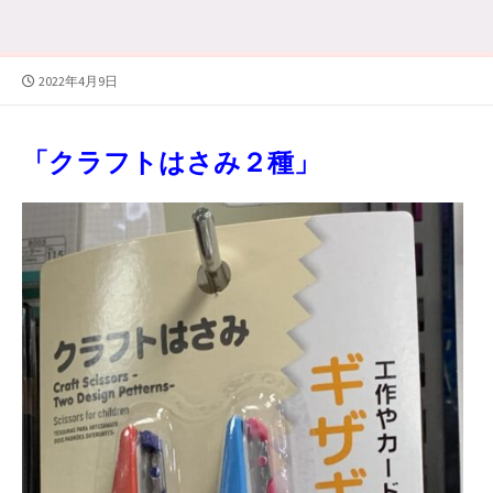
公
2022年4月9日
開
日
「クラフトはさみ２種」