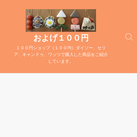
コ
ン
テ
ン
ツ
およげ１００円
検
へ
索
１００円ショップ（１００均）ダイソー、セリ
ス
切
ア、キャンドゥ、ワッツで購入した商品をご紹介
キ
り
しています。
替
ッ
え
プ