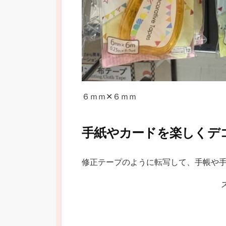
６ｍｍ✕６ｍｍ
手紙やカードを楽しくデ
修正テープのように転写して、手帳や