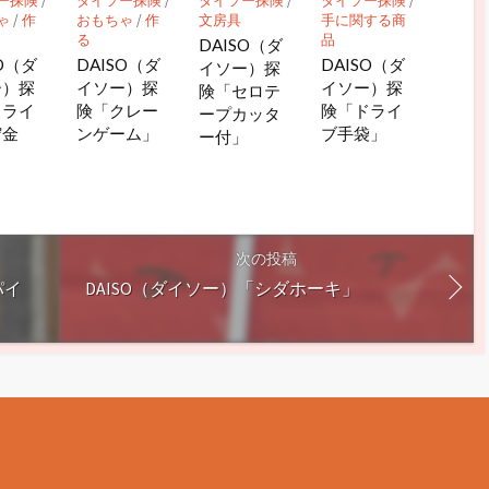
ー探険
/
ダイソー探険
/
ダイソー探険
/
ダイソー探険
/
ゃ
/
作
おもちゃ
/
作
文房具
手に関する商
る
品
DAISO（ダ
SO（ダ
DAISO（ダ
DAISO（ダ
イソー）探
ー）探
イソー）探
イソー）探
険「セロテ
スライ
険「クレー
険「ドライ
ープカッタ
貯金
ンゲーム」
ブ手袋」
ー付」
次の投稿
パイ
DAISO（ダイソー）「シダホーキ」
ー