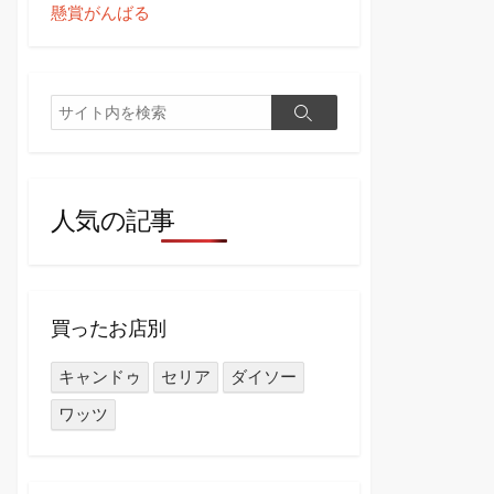
懸賞がんばる
検
検
索
索
人気の記事
買ったお店別
キャンドゥ
セリア
ダイソー
ワッツ