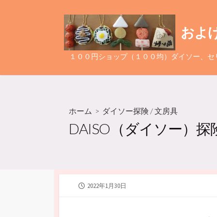
コ
ン
およ
テ
ン
ツ
１００円ショップ（１００均）ダイソー、セ
へ
ス
キ
ッ
ホーム
>
ダイソー探険
/
文房具
プ
DAISO（ダイソー）
公
2022年1月30日
開
日