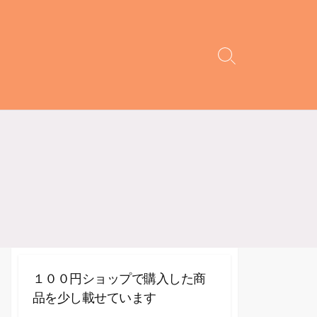
検
索
切
り
替
え
１００円ショップで購入した商
品を少し載せています