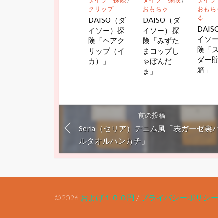
ダイソー探険
/
ダイソー探険
/
ダイソ
クリップ
おもちゃ
おもち
る
DAISO（ダ
DAISO（ダ
DAI
イソー）探
イソー）探
イソ
険「ヘアク
険「みずた
険「
リップ（イ
まコップし
ダー
カ）」
ゃぼんだ
箱」
ま」
前の投稿
Seria（セリア）デニム風「表ガーゼ裏
ルタオルハンカチ」
©2026
およげ１００円
/
プライバシーポリシ