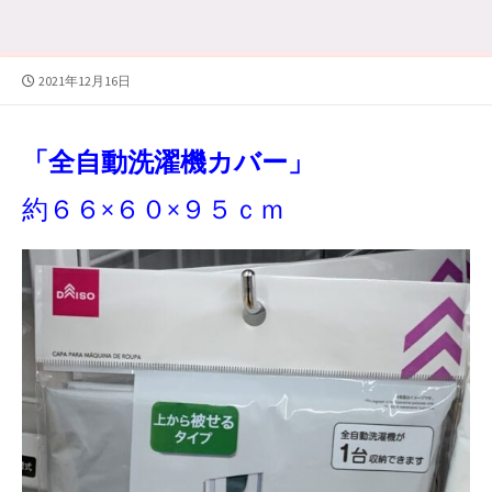
公
2021年12月16日
開
日
「全自動洗濯機カバー」
約６６×６０×９５ｃｍ