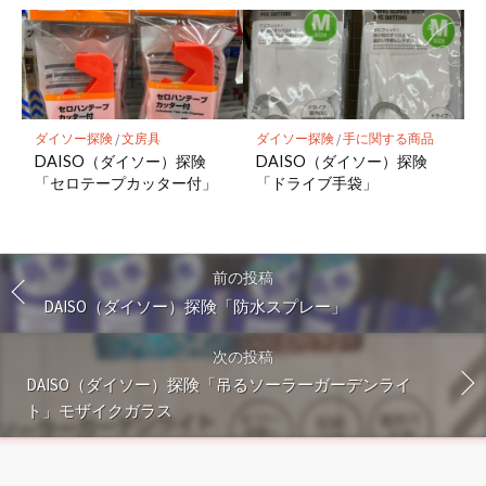
ダイソー探険
/
文房具
ダイソー探険
/
手に関する商品
DAISO（ダイソー）探険
DAISO（ダイソー）探険
「セロテープカッター付」
「ドライブ手袋」
前の投稿
DAISO（ダイソー）探険「防水スプレー」
次の投稿
DAISO（ダイソー）探険「吊るソーラーガーデンライ
ト」モザイクガラス