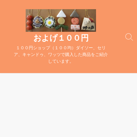
コ
ン
テ
ン
ツ
およげ１００円
検
へ
索
１００円ショップ（１００均）ダイソー、セリ
ス
切
ア、キャンドゥ、ワッツで購入した商品をご紹介
キ
り
しています。
替
ッ
え
プ