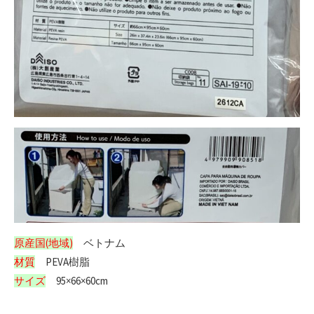
原産国(地域)
ベトナム
材質
PEVA樹脂
サイズ
95×66×60cm