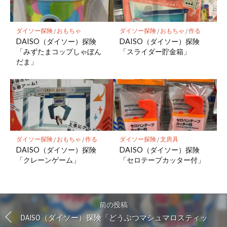
ダイソー探険
/
おもちゃ
ダイソー探険
/
おもちゃ
/
作る
DAISO（ダイソー）探険
DAISO（ダイソー）探険
「みずたまコップしゃぼん
「スライダー貯金箱」
だま」
ダイソー探険
/
おもちゃ
/
作る
ダイソー探険
/
文房具
DAISO（ダイソー）探険
DAISO（ダイソー）探険
「クレーンゲーム」
「セロテープカッター付」
前の投稿
DAISO（ダイソー）探険「どうぶつマシュマロスティッ