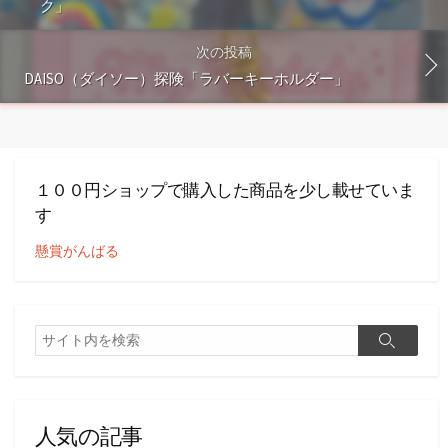
ク」
次の投稿
DAISO（ダイソー）探険「ラバーキーホルダー」
１００円ショップで購入した商品を少し載せていま
す
懸賞がんばる
検
検
索
索
人気の記事