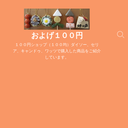
コ
ン
テ
ン
ツ
およげ１００円
検
へ
索
１００円ショップ（１００均）ダイソー、セリ
ス
切
ア、キャンドゥ、ワッツで購入した商品をご紹介
キ
り
しています。
替
ッ
え
プ