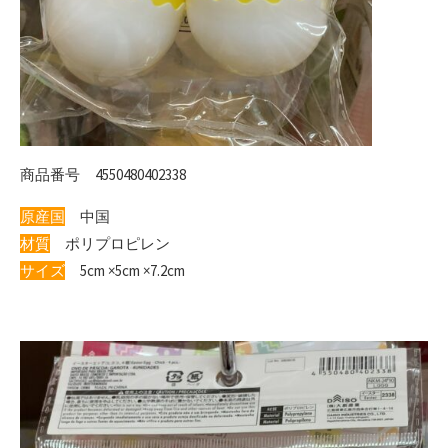
商品番号 4550480402338
原産国
中国
材質
ポリプロピレン
サイズ
5cm ×5cm ×7.2cm