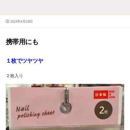
公
2023年4月29日
開
日
携帯用にも
１枚でツヤツヤ
２枚入り