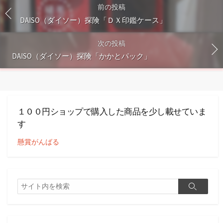
前の投稿
DAISO（ダイソー）探険「ＤＸ印鑑ケース」
次の投稿
DAISO（ダイソー）探険「かかとパック」
１００円ショップで購入した商品を少し載せていま
す
懸賞がんばる
検
検
索
索