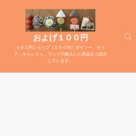
コ
ン
テ
ン
ツ
およげ１００円
検
へ
索
１００円ショップ（１００均）ダイソー、セリ
ス
切
ア、キャンドゥ、ワッツで購入した商品をご紹介
キ
り
しています。
替
ッ
え
プ