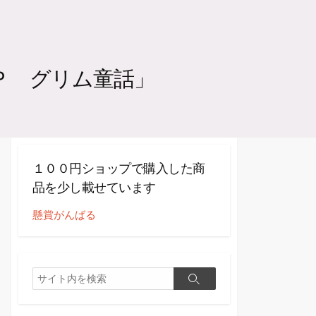
２Ｐ グリム童話」
１００円ショップで購入した商
品を少し載せています
懸賞がんばる
検
検
索
索