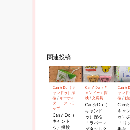
関連投稿
Can☆Do（キ
Can☆Do（キ
Can☆
ャンドゥ）探
ャンドゥ）探
ャンド
検
/
キーホル
検
/
文房具
検
/
裁
ダー・ストラ
Can☆Do（
Can
ップ
キャンド
キャ
Can☆Do（
ゥ）探検
ゥ）
キャンド
「ラバーマ
「 リ
ゥ）探検
グネット２
毛糸