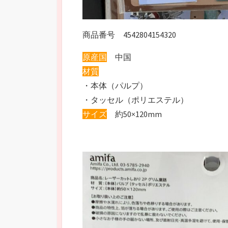
商品番号 4542804154320
原産国
中国
材質
・本体（パルプ）
・タッセル（ポリエステル）
サイズ
約50×120mm