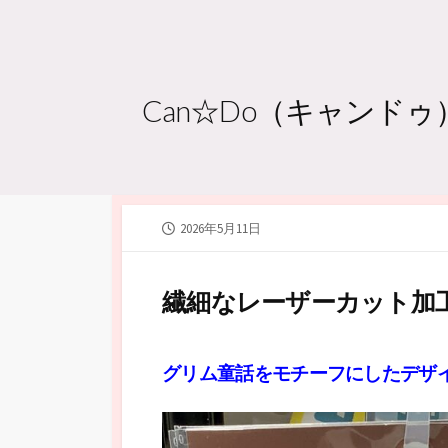
Can☆Do（キャン
公
2026年5月11日
開
日
繊細なレーザーカット加
グリム童話をモチーフにしたデザ