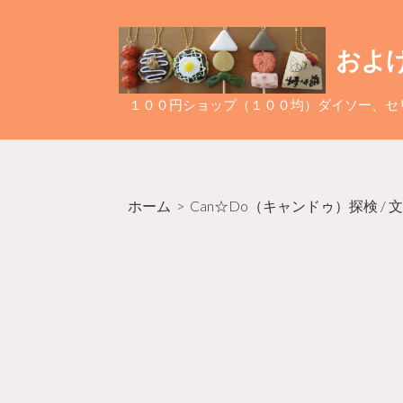
コ
ン
およ
テ
ン
ツ
１００円ショップ（１００均）ダイソー、セ
へ
ス
キ
ッ
ホーム
>
Can☆Do（キャンドゥ）探検
/
文
プ